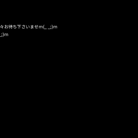
待ち下さいませm(_ _;)m
;)m