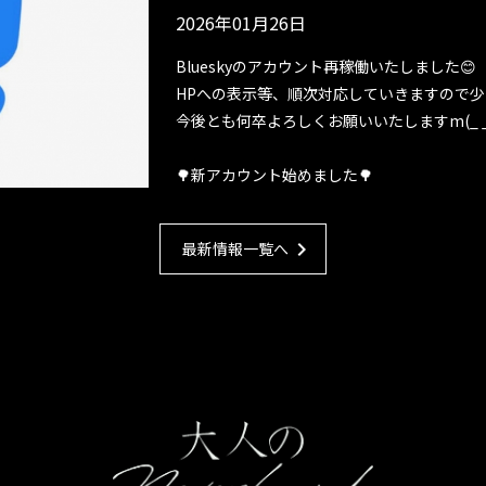
2026年01月26日
Blueskyのアカウント再稼働いたしました😊
HPへの表示等、順次対応していきますので少々お
今後とも何卒よろしくお願いいたしますm(_ _
🌳新アカウント始めました🌳
chevron_right
最新情報一覧へ