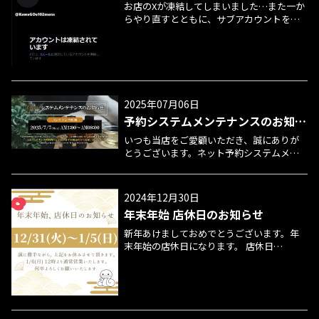
お店のXが凍結してしまいました…また一か
らやり直すとともに、サブアカウントを今
度こそ作っておこうと思いました。 ■新ア
カウント■https://x.com/NL_2025x 何卒よ
ろしくお願いいたしますm(__)m
2025年07月06日
予約システムメンテナンスのお知ら
せ
いつも当店をご愛顧いただき、誠にありが
とうございます。ネット予約システムメン
テナンスのお知らせになります。 メンテナ
ンス作業中はお使いのアプリ及びWEBサイ
トへのアクセス・ご予約受付を停止させて
2024年12月30日
いただきます。ご迷惑をお掛けいたしまし
年末年始 店休日のお知らせ
て大変申し訳ございませんが、ご理解ご協
力の程、何卒、よろしくお願い申し上げま
新年あけましておめでとうございます。年
す。 下記該当日時はネット予約へのアクセ
末年始の店休日になります。 店休日
スが停止状態になります。ほんの少しの間
12/31(火)～1/5(日) ※2025年1月6日(月)から
ですが下記期間はお電話・SMS・LINE等で
の予約はオフィシャルHPネット予約にて承
ご予約承らせていただきます。 ■実施日時
っております。※各セラピストのインター
2025年7月7日(月)AM1:00〜AM9:00※作業状
バル時間設定を真ん中取って20分とさせて
況により、時間が多少前後する場合がござ
いただきますので、ご予約状況により若干