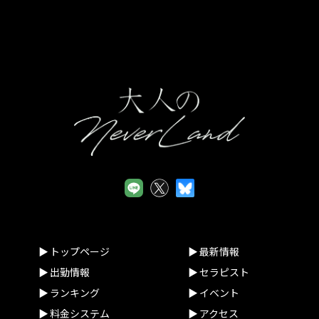
います。
のご案内時間調整をさせていただく場合が
ございます また、大変恐縮ではございます
が『ど真ん中ドン』のような時間帯の場
合、キャンセルとさせていただく場合もご
ざいますのでご容赦の程、お願い致しま
す。 ※恐れながら、多少なりとも寄せてい
ただける方を中心に承っていきたいと思い
ます、なにぶん店休日ですのでお店の電話
が手元に無くSMSにてご返信できない状態
での判断になってはしまいます。(なんとか
出勤各サイトUPとネット予約の寄せだけは
頑張りたいと思いますm(__;)m) 癒しを求め
ているお客様にはご迷惑をお掛け致します
が、1月6日(月)までお待ちいただけましたら
幸いで御座います。既存の女性たちは勿論
ですが振り返ってみると2024年も素晴らし
くレベル高い女性達が当サロンに定着して
いただけて本当に良かったです、皆様への
ご案内にますますの自信を持って取り組ん
でまいります。今後もより一層、『厳選し
トップページ
最新情報
たセラピスト』『質の高いサービス』『質
出勤情報
セラピスト
の高い空間』を皆様にお届けさせていただ
く所存で御座います。 2025年も何卒 よろし
ランキング
イベント
くお願い致します。
料金システム
アクセス