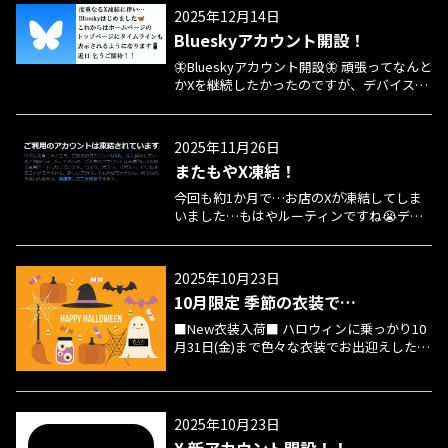
衣装でお出迎えしたいと思います🤤(もちろ
電話が手元に無くSMSにてご返信できない
2025年12月14日
んオプションではありません) ご新規様もリ
状態での判断になってはしまいます。(なん
Blueskyアカウント開設！
ピート様も、いつもと違った感じも良いか
とか出勤各サイトUPとネット予約の寄せだ
なと思いますので季節をお楽しみ下さいま
けは頑張りたいと思いますm(__;)m) 既存の
🦋Blueskyアカウント開設🦋 頑張ってなんと
せ🤤(各ルーム衣装が違います)
女性たちは勿論ですが振り返ってみると
かXを継続したかったのですが、デバイス替
2025年も素晴らしくレベル高い女性達が当
えたり登録情報を替えたり…色々やりまし
店に定着していただけて本当に良かったで
たが最終的に1ヶ月持たない状況が続いた
す😭皆様へのご案内にますますの自信を持
為、Xはちょっとお休みいたします
2025年11月26日
って取り組んでまいります😚✨今後もより
m(__;)m この機会に凍結無し・センシティ
またもやX凍結！
一層、『厳選したセラピスト』『質の高い
ブうるさく無しと噂のBlueskyをやってみる
サービス』『質の高い空間』を皆様にお届
事にしました🦋Xではできなくなってしまっ
今回も約1か月で…お店のXが凍結してしま
けさせていただく所存で御座います。 2026
たホームページへタイムライン表示、また
いました…もはやルーティンですね😭デバ
年も何卒よろしくお願い致します。
各セラピストページに個々のタイムライン
イス変えないとダメですかねぇ🤔めげずに
表示ができるようになります💻😊📱 近日中
頑張っていきたいと思います😚✋ 新アカウ
にはそのような仕様にホームページも少々
ント開設等、順次対応していきますので
2025年10月23日
リニューアルいたしますので、今後ともよ
少々お待ち下さいませm(__;)m 何卒よろし
10月限定 季節の衣装で…
ろしくお願いいたしますm(__)m 大人の
くお願いいたしますm(__;)m
NEVERLAND公式Blueskyはこちら
■New衣装入荷■ ハロウィンに乗っかり10
月31日(金)まで色々な衣装でお出迎えしたい
と思います。(もちろんオプションではあり
ません) ご新規様もリピート様も、いつもと
違った感じも良いかなと思いますので季節
をお楽しみ下さいませ。(各ルーム衣装が違
2025年10月23日
います)
X 新アカウント開設！！