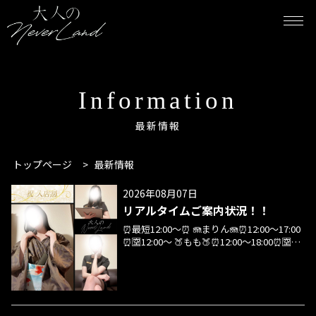
Information
最新情報
トップページ
>
最新情報
2026年08月07日
リアルタイムご案内状況！！
⏰最短12:00～⏰ 🪼まりん🪼⏰12:00～17:00
⏰🈳12:00～ 🍑もも🍑⏰12:00～18:00⏰🈳
12:00～ 💜はづき💜⏰12:00～17:00⏰
🙇‍♂️12:00〜14:00🈳14:20～最終15:30ラスト①
枠🉑 🆕まや🆕入店割3,000円OFF🎊⏰12:00
～18:00⏰🙇‍♂️12:00〜14:00トロ🈳14:20～ 💙
みさき💙⏰14:00～1:00⏰🙇‍♂️14:50〜16:20🈳