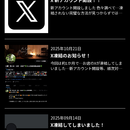
新アカウント開設しました 色々調べて…凍
結されない完璧な方法が見つからずではあ
りますが取り急ぎ、ないのも寂しいので作
りましたm(__;)m内容・リンク・その他に前
回以上に気を付けて運用していきますの
で、ゆる～く見ていただけたら幸いでござ
いますm(__;)m 今までXでご案内状況などを
投稿してきましたが、これからはホームペ
2025年10月21日
ージを見ていただければより分かりやすく
X凍結のお知らせ！
見れるようにしました。ユーザビリティ高
く、知りたい情報が見える、そんな部分は
今回は約1か月で…お店のXが凍結してしま
ホームページでやっていきたいと思いま
いました…新アカウント開設等、順次対応
す！ 新人情報や期間系イベントとかはXでも
していきますので少々お待ち下さいませ
投稿していくと思います、セラピストさん
m(__;)m 何卒よろしくお願いいたします
達のリポストも気を付けながらしていきま
m(__;)m
す！ 新アカウントはこちらから！ 何卒よろ
しくお願いいたしますm(__)m
2025年09月14日
X凍結してしまいました！