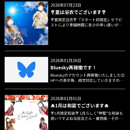
16:40～🙇‍♂️19:00〜21:30🈳21:50〜 🫧れい🫧
2026年07月23日
⏰18:00～3:00⏰🈳18:00～ 💗じゅり💗⏰
🎐夏は浴衣でございます🎐
19:00～1:00⏰🈳19:00～ 🌿ゆう🌿⏰19:30～
23:30⏰🈳19:30～ 🍯ゆん🍯⏰18:00～0:00⏰
👘夏限定浴衣👘『スタート枠限定』セラピ
🙇‍♂️18:00〜20:00トロ🙇‍♂️20:15〜22:15トロ🈳
ストにより準備時間に多少の早い遅いがご
22:30～ラスト①枠90分コース🉑 🈵満員御礼
ざいます👘真ん中～ラスト枠の方も状況に
🈵🐇めい🐇次回📆8/8(土)🈳19:00〜ラスト①
より可能は可能でございます、ご予約時に
枠🉑
一言お伝えいただけると幸いでございます
📢 夏らしく”涼やか”に浴衣も良いですよね
🤤当店も季節にちなんで導入いたします🤤
👍 涼やか…かわいい…そそる…ごくり…etc
2026年01月26日
🤤そんないつもと違う感じもお楽しみ下さ
Bluesky再稼働です！
いませ✋ この夏も👘季節の衣装👘でお出迎
えしたいと思います🤤(もちろんオプション
Blueskyのアカウント再稼働いたしました😊
ではありません) ご新規様もリピート様も、
HPへの表示等、順次対応していきますので
いつもと違った感じも良いかなと思います
少々お待ち下さいませm(__;)m今後とも何卒
ので季節をお楽しみ下さいませ🤤(各ルーム
よろしくお願いいたしますm(__;)m 🌳新ア
柄が違います)
カウント始めました🌳
2026年01月01日
🎍1月は和装でございます🎍
👘1月限定和装👘 1月らしく”神聖”な和装も
良いですよね🤤巫女さん・着物風・その
他…当店も季節にちなんで導入いたします
🤤👍 かわいい…そそる…ごくり…🤤そんな