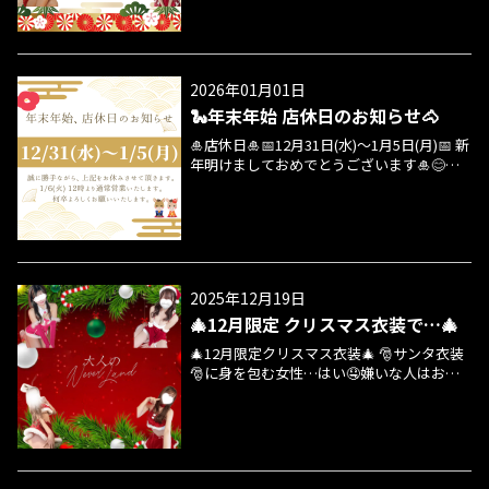
いつもと違う感じもお楽しみ下さいませ✋ 1
月も👘季節の衣装👘でお出迎えしたいと思
います🤤2月以降は次のハロウィンまでは基
本的に通常のエステ服がベースだと思いま
2026年01月01日
す😊(もちろんオプションではありませ
🐍年末年始 店休日のお知らせ🐴
ん) ご新規様もリピート様も、いつもと違っ
た感じも良いかなと思いますので季節をお
🎍店休日🎍📅12月31日(水)～1月5日(月)📅 新
楽しみ下さいませ🤤(各ルーム衣装が違いま
年明けましておめでとうございます🎍😊🎍
す)
本年もよろしくお願いいたします🎌😊🎌 癒
しを求めているお客様にはご迷惑をお掛け
致しますが、1月6日(火)までお待ちいただけ
ましたら幸いで御座います🙇‍♂️ ※2026年1月6
日(火)からの予約はオフィシャルHPネット
予約にて承っております。※各セラピスト
2025年12月19日
のインターバル時間設定を真ん中取って20
🎄12月限定 クリスマス衣装で…🎄
分とさせていただきますので、ご予約状況
により若干のご案内時間調整をさせていた
🎄12月限定クリスマス衣装🎄 🎅サンタ衣装
だく場合がございます。 ※大変恐縮ではご
🎅に身を包む女性…はい🤤嫌いな人はおお
ざいますが『ど真ん中ドン』のような時間
よそいないかと思われますが当店も季節に
帯の場合、キャンセルとさせていただく場
ちなんで導入いたします🤤👍 かわいい…そ
合もございますのでご容赦の程、お願い致
そる…ごくり…🤤そんないつもと違う感じ
します。※恐れながら、多少なりとも寄せ
もお楽しみ下さいませ✋ クリスマスに乗っ
ていただける方を中心に承っていきたいと
かり🎄12月初旬～クリスマス🎄まで季節の
思います、なにぶん店休日ですのでお店の