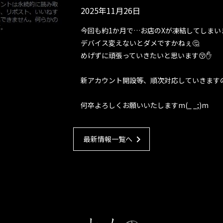
2025年11月26日
今回も約1か月で…お店のXが凍結してしまい
デバイス変えないとダメですかねぇ🤔
めげずに頑張っていきたいと思います😚✋
新アカウント開設等、順次対応していきますので
何卒よろしくお願いいたしますm(_ _;)m
chevron_right
最新情報一覧へ