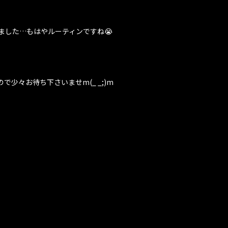
ました…もはやルーティンですね😭
少々お待ち下さいませm(_ _;)m