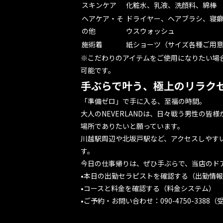
スキンケア
化粧水、乳液、洗顔料、綿棒
ヘアケア・そ
ドライヤー、ヘアブラシ、寝
の他
ウスウォッシュ
施術着
紙ショーツ（サイズ各種ご用
※こだわりのアイテムをご使用になりたい場
可能です。
手ぶらで叶う、極上のリラク
「準備ゼロ」で手に入る、至福の時間。
大人のNEVERLANDは、日々戦う男性の皆
場所でありたいと願っています。
川越駅周辺や北坂戸駅など、アクセスしやす
す。
今日の仕事帰りは、ぜひ手ぶらで、当店のド
•
本日の出勤セラピストを確認する（出勤情報
•
コースと料金を確認する（料金システム）
•
ご予約・お問い合わせ
：090-4750-3388（