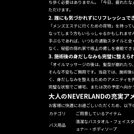
ち歩く必要はありません。「今日、疲れたな
ただけます。
2. 誰にも気づかれずにリフレッシュで
「メンズエステに行くための荷物」を持って
なってしまう方もいらっしゃるかもしれませ
手ぶらであれば、いつもの通勤スタイルと全
なく、秘密の隠れ家で極上の癒しを堪能でき
3. 施術後の身だしなみも完璧に整えら
「オイルマッサージの後は、髪型が崩れたり
そんな不安もご無用です。当店では、施術後
く、身だしなみを整えるためのアメニティを
完璧な状態でご帰宅、または次の予定へ向か
大人のNEVERLANDの充実
お客様に快適にお過ごしいただくため、以下
カテゴリ
ご用意しているアイテム
清潔なバスタオル・フェイス
バス用品
ョナー・ボディソープ