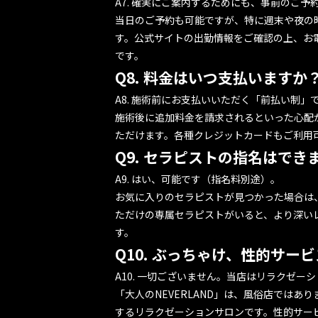
A7. 確実にご案内するためにも、事前のご予
当日のご予約も可能ですが、特に週末や夜の
す。公式サイトの
出勤情報
をご確認の上、お電
です。
Q8. 料金はいつ支払いますか
A8. 施術前にお支払いいただく「前払い制」
施術後に追加料金を請求されるといった心配
ただけます。各種クレジットカードもご利用
Q9. セラピストの指名はでき
A9. はい、可能です（指名料別途）。
お気に入りのセラピストが見つかった場合は
ただけの専属セラピストがいると、より深い
す。
Q10. ぶっちゃけ、性的サー
A10. 一切ございません。当店はリラクゼー
「大人のNEVERLAND」は、風俗店ではあ
するリラクゼーションサロンです。性的サー