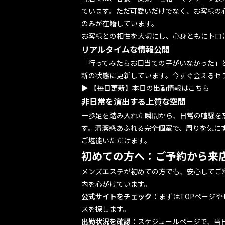
ています。ただ可愛いだけでなく、お客様の
のみが在籍しています。
お客様との相性を大切にし、心身ともにトロ
リアルタイムな情報公開
「行ってみたらお目当ての子がいなかった」
新の状態に更新しています。今すぐ会えるセ
▶
【毎日更新】本日の出勤情報はこちら
非日常を演出する上質な空間
一歩足を踏み入れた瞬間から、日常の喧騒を
す。清潔感あふれる完全個室で、周りを気に
ご堪能いただけます。
初めての方へ：ご予約から来
メンズエステが初めての方でも、安心してご
内を心がけています。
公式サイトをチェック：
まずは
TOPページ
や
スを探します。
出勤状況を確認：
スケジュールページ
で、当