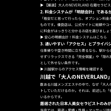
▶
【厳選】大人のNEVERLAND 在籍セラピ
2. 料金システムが「明朗会計」である
「格安だと思って行ったら、オプション料金
ものです。優良店は、公式サイトに総額やコ
に料金がはっきりと分かるお店を選びましょ
▶
安心の明朗会計！料金システムはこちら
3. 通いやすい「アクセス」とプライバ
仕事帰りや空き時間に立ち寄るなら、駅から
せずリラックスできる「完全個室」や「隠れ
として外せない条件です。
▶
川越駅からのアクセス情報を確認する
川越で「大人のNEVERLAN
数ある川越メンズエステの中で、なぜ「大人のN
トしていただけるのか。それは、前述した「
いるからです。
厳選された日本人美女セラピストのみ
当店では、容姿・愛嬌・性格・マッサージ技