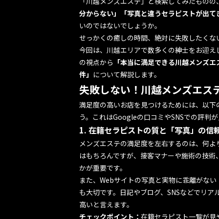
「川越メンズエステ」と検索してみたものの
分からない」「写真と違うセラピストが出て
いのではないでしょうか。
せっかくの癒しの時間、絶対に失敗したくな
今回は、川越エリアで数多くの紳士をお迎えして
の視点から
「本当に満足できる川越メンズエ
件」
について解説します。
失敗しない！川越メンズエステ
満足度の高いお店を見つけるためには、以下
う。これはGoogleの口コミやSNSでの評
1. 在籍セラピストの質と「写真」の信
メンズエステの満足度を左右するのは、何よ
はもちろんですが、接客マナーや施術の技術
かが重要です。
また、Webサイトの写真と実物に乖離がな
も大切です。日記やブログ、SNSなどでリア
高いと言えます。
チェックポイント：
在籍セラピスト一覧が見