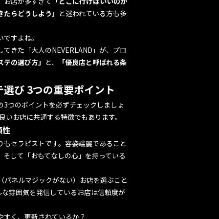
、お店が多すぎて
「どこに行けばいいのか
きたらどうしよう」
と迷われている方も多
いですよね。
きた「大人のNEVERLAND」が、プロ
ステの選び方」
と、
「優良店と呼ばれる条
選び 3つの重要ポイント
の3つのポイントを必ずチェックしましょ
判が良いお店に共通する特徴でもあります。
頼性
りもセラピストです。容姿端麗であること
、そして「おもてなしの心」を持っている
い（パネルマジックがない）お店を選ぶこと
ルな雰囲気を発信しているお店は信頼度が
やすく、更新されているか？