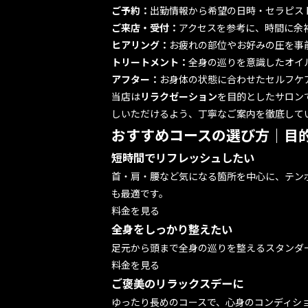
ご予約：
出勤情報
から希望の日時・セラピス
ご来店・受付：
アクセス
を参考に、時間に余
ヒアリング：
お疲れの部位やお好みの圧を事
トリートメント：
全身の巡りを意識したオイ
アフター：
お身体の状態に合わせたセルフケ
当店は
リラクゼーション
を目的としたサロン
しいただけるよう、丁寧なご案内を徹底して
おすすめコースの選び方｜目
短時間でリフレッシュしたい
首・肩・腰など気になる箇所を中心に、テン
も最適です。
料金を見る
全身をしっかり整えたい
足元から頭まで全身の巡りを整えるスタンダ
料金を見る
ご褒美のリラックスデーに
ゆったり長めのコースで、心身のコンディシ