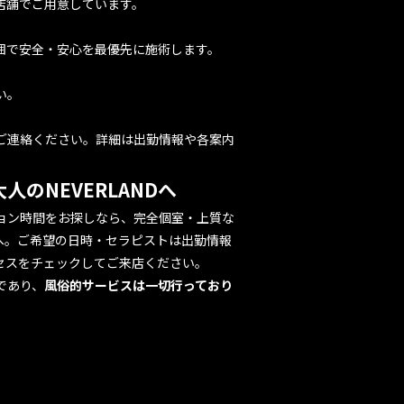
店舗でご用意しています。
囲で安全・安心を最優先に施術します。
い。
ご連絡ください。詳細は
出勤情報
や各案内
のNEVERLANDへ
ョン時間をお探しなら、完全個室・上質な
へ。ご希望の日時・セラピストは
出勤情報
セス
をチェックしてご来店ください。
であり、
風俗的サービスは一切行っており