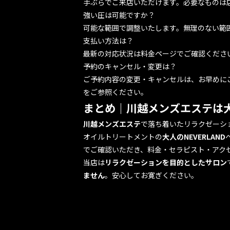
手ぶらでご来店いただけます。必要なものは
強い圧は可能ですか？
可能な範囲で調整いたします。無理のない範
支払い方法は？
最新の対応状況は
料金ページ
でご確認くださ
予約のキャンセル・変更は？
ご予約内容の変更・キャンセルは、お早めに
をご参照ください。
まとめ｜川越メンズエステは大人
川越メンズエステ
で落ち着いたリラクゼーシ
オイルトリートメントの
大人のNEVERLAND
でご確認いただき、
料金
・
セラピスト
・
アク
当店は
リラクゼーションを目的としたサロン
ません
。安心してお寛ぎください。