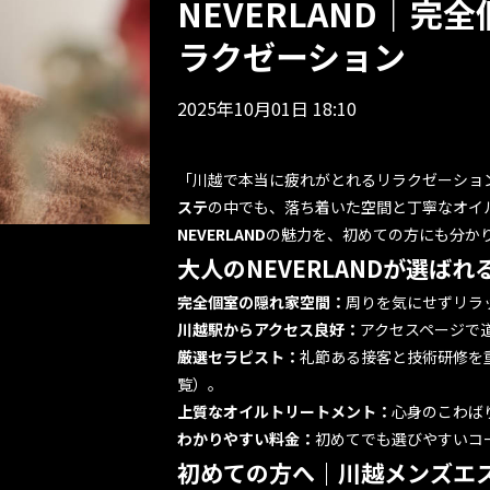
NEVERLAND｜完
ラクゼーション
2025年10月01日 18:10
「川越で本当に疲れがとれるリラクゼーション
ステ
の中でも、落ち着いた空間と丁寧なオイ
NEVERLAND
の魅力を、初めての方にも分か
大人のNEVERLANDが選ばれ
完全個室の隠れ家空間：
周りを気にせずリラ
川越駅からアクセス良好：
アクセスページ
で
厳選セラピスト：
礼節ある接客と技術研修を
覧
）。
上質なオイルトリートメント：
心身のこわば
わかりやすい料金：
初めてでも選びやすいコ
初めての方へ｜川越メンズエ