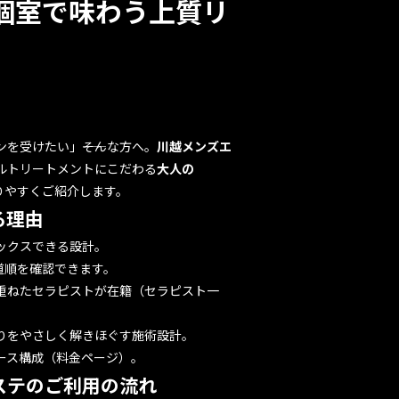
全個室で味わう上質リ
を受けたい」――そんな方へ。
川越メンズエ
ルトリートメントにこだわる
大人の
りやすくご紹介します。
る理由
ックスできる設計。
道順を確認できます。
重ねたセラピストが在籍（
セラピスト一
りをやさしく解きほぐす施術設計。
ース構成（
料金ページ
）。
ステのご利用の流れ