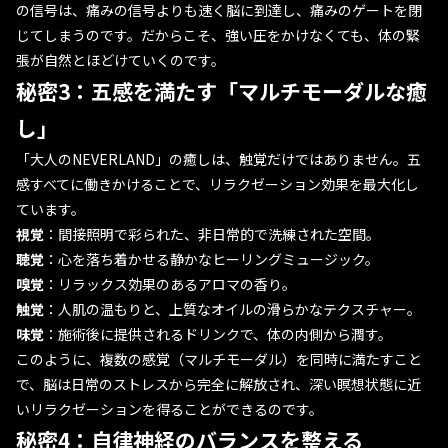
の信号は、痛みの信号よりも速く脳に到達し、痛みのゲートを閉
じてしまうのです。だからこそ、強い圧をかけなくても、体の緊
張が自然とほどけていくのです。
秘密3：五感を満たす「マルチモーダルな癒
し」
「大人のNEVERLAND」の癒しは、触覚だけではありません。五
感すべてに働きかけることで、リラクゼーション効果を最大化し
ています。
視覚
：間接照明で彩られた、非日常的で洗練された空間。
聴覚
：心を落ち着かせる静かなヒーリングミュージック。
嗅覚
：リラックス効果のあるアロマの香り。
触覚
：人肌の温もりと、上質なオイルの滑らかなテクスチャー。
味覚
：施術後に提供されるドリンクで、体の内側から潤す。
このように、複数の感覚（マルチモーダル）を同時に満たすこと
で、脳は日常のストレスから完全に解放され、深い瞑想状態に近
いリラクゼーションを得ることができるのです。
秘密4：自律神経のバランスを整える