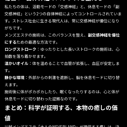
私たちの体は、活動モードの「交感神経」と、休息モードの「副
交感神経」という2つの自律神経によってコントロールされていま
す。ストレス社会に生きる現代人は、常に交感神経が優位になり
がちです。
メンズエステの施術は、このバランスを整え、
副交感神経を優位
にする
ための最適な方法です。
ロングストローク
：ゆったりとした長いストロークの施術は、心
拍数を落ち着かせます。
温かいオイル
：体を温めることで血管が拡張し、血圧が安定しま
す。
静かな環境
：外部からの刺激を遮断し、脳を休息モードに切り替
えます。
施術後に体がポカポカしたり、眠くなったりするのは、心と体が
休息モードに切り替わった証拠なのです。
まとめ：科学が証明する、本物の癒しの価
値
川越メンズエステ「大人のNEVERLAND」が提供する癒しは、決