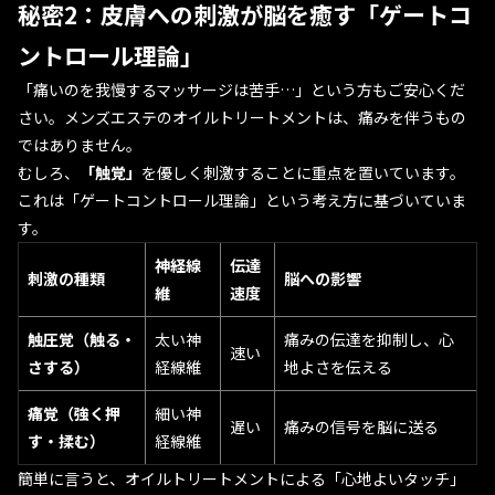
秘密2：皮膚への刺激が脳を癒す「ゲートコ
ントロール理論」
「痛いのを我慢するマッサージは苦手…」という方もご安心くだ
さい。メンズエステのオイルトリートメントは、痛みを伴うもの
ではありません。
むしろ、
「触覚」
を優しく刺激することに重点を置いています。
これは「ゲートコントロール理論」という考え方に基づいていま
す。
神経線
伝達
刺激の種類
脳への影響
維
速度
触圧覚（触る・
太い神
痛みの伝達を抑制し、心
速い
さする）
経線維
地よさを伝える
痛覚（強く押
細い神
遅い
痛みの信号を脳に送る
す・揉む）
経線維
簡単に言うと、オイルトリートメントによる「心地よいタッチ」