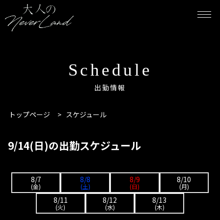
Schedule
出勤情報
トップページ
>
スケジュール
9/14(日)の出勤スケジュール
8/7
8/8
8/9
8/10
(金)
(土)
(日)
(月)
8/11
8/12
8/13
(火)
(水)
(木)