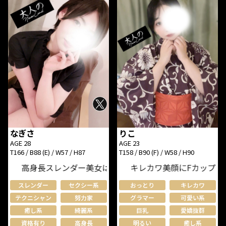
なぎさ
りこ
AGE 28
AGE 23
T166 / B88 (E) / W57 / H87
T158 / B90 (F) / W58 / H90
高身長スレンダー美女は施術も♪
キレカワ美顔にFカップの癒し
スレンダー
セクシー系
おっとり
キレカワ
テクニシャン
努力家
グラマー
可愛い系
癒し系
綺麗系
巨乳
愛嬌抜群
資格有り
高身長
明るい
癒し系