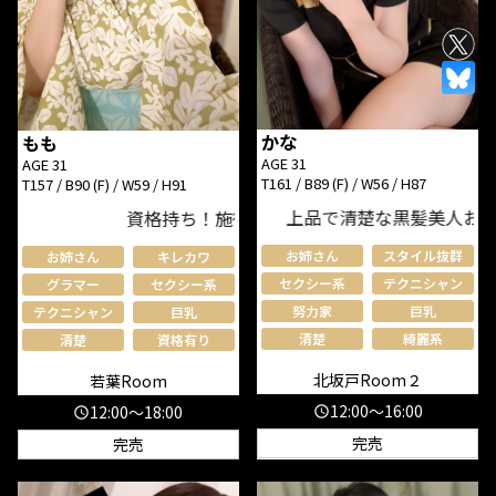
かな
もも
AGE 31
AGE 31
T161 / B89 (F) / W56 / H87
T157 / B90 (F) / W59 / H91
上品で清楚な黒髪美人お姉さん
資格持ち！施術上手の愛人系セラピスト♪
お姉さん
スタイル抜群
お姉さん
キレカワ
セクシー系
テクニシャン
グラマー
セクシー系
努力家
巨乳
テクニシャン
巨乳
清楚
綺麗系
清楚
資格有り
北坂戸Room２
若葉Room
12:00～16:00
12:00～18:00
schedule
schedule
完売
完売