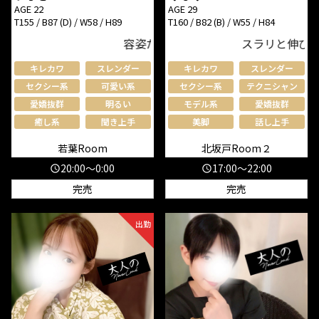
AGE 22
AGE 29
T155 / B87 (D) / W58 / H89
T160 / B82 (B) / W55 / H84
容姿だけでなく実は施術も…童顔スレンダ
スラリと伸びる高身
キレカワ
スレンダー
キレカワ
スレンダー
セクシー系
可愛い系
セクシー系
テクニシャン
愛嬌抜群
明るい
モデル系
愛嬌抜群
癒し系
聞き上手
美脚
話し上手
若葉Room
北坂戸Room２
20:00～0:00
17:00～22:00
schedule
schedule
完売
完売
出勤