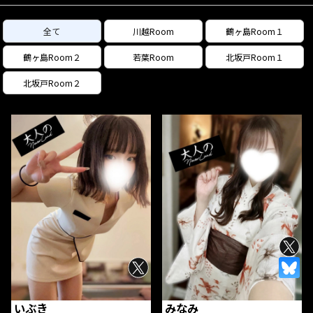
全て
川越Room
鶴ヶ島Room１
鶴ヶ島Room２
若葉Room
北坂戸Room１
北坂戸Room２
いぶき
みなみ