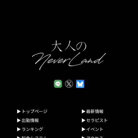
サイトの一般利用者（以下「ユーザー」といいます。）又は本
サイトに広告掲載を行う者（以下「掲載主」といいます。）か
ら、ユーザー又は掲載主に係る個人情報を取得することがあり
ます。
(2)個人情報の利用目的
当店は、当店が取得した個人情報について、法令に定める場合
又は本人の同意を得た場合を除き、以下に定める利用目的の達
成に必要な範囲を超えて利用することはありません。
①本サイトの運営、維持、管理
②本サイトを通じたサービスの提供及び紹介
③本サイトの品質向上のためのアンケート
(3)個人情報の提供等
当店は、法令で定める場合を除き、本人の同意に基づき取得し
た個人情報を、本人の事前の同意なく第三者に提供することは
ありません。なお、本人の求めによる個人情報の開示、訂正、
トップページ
最新情報
追加若しくは削除又は利用目的の通知については、法令に従い
出勤情報
セラピスト
これを行うとともに、ご意見、ご相談に関して適切に対応しま
ランキング
イベント
す。
料金システム
アクセス