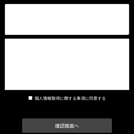
【個人情報取得に関する事項】
1.個人情報の安全管理
当店は、個人情報の保護に関して、組織的、物理的、人的、技
術的に適切な対策を実施し、当店の取り扱う個人情報の漏え
い、滅失又はき損の防止その他の個人情報の安全管理のために
必要かつ適切な措置を講ずるものとします。
2.個人情報の取得等の遵守事項
当店による個人情報の取得、利用、提供については、以下の事
個人情報取得に関する事項に同意する
項を遵守します。
(1)個人情報の取得
当店は、当店が管理するインターネットによる情報提供サイト
（以下「本サイト」といいます。）の運営に必要な範囲で、本