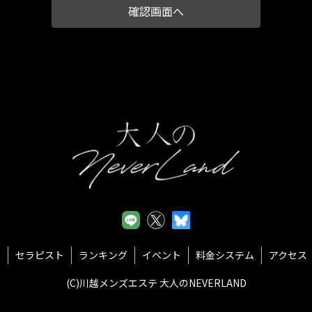
て、法令に定める場合又は本人の同意を得た場合を除き、以下に定める利
紹介
の同意に基づき取得した個人情報を、本人の事前の同意なく第三者に提
しくは削除又は利用目的の通知については、法令に従いこれを行うとと
め本人の同意を得た場合を除くほかは、原則として変更しません。但し
予め変更後の利用目的を公表の上で変更を行う場合はこの限りではあり
部を第三者に委託する場合、その適格性を十分に審査し、その取扱いを
報
セラピスト
ランキング
イベント
料金システム
アクセス
適切な監督を行うこととします。
(C)川越メンズエステ 大人のNEVERLAND
び取組みに関する点検を実施し、継続的に改善・見直しを行います。