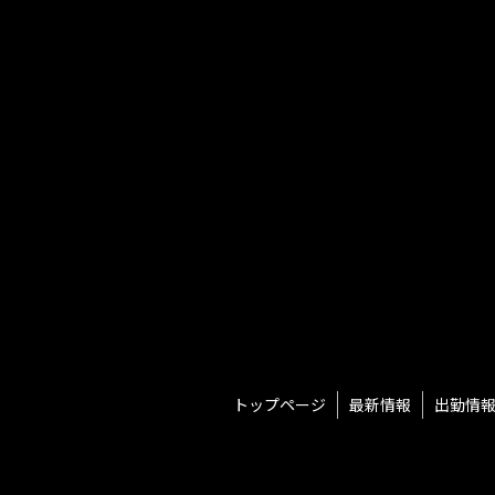
当店は、当店が取得した個人情報につい
ることはありません。
①本サイトの運営、維持、管理
②本サイトを通じたサービスの提供及び
③本サイトの品質向上のためのアンケート
(3)個人情報の提供等
当店は、法令で定める場合を除き、本人
めによる個人情報の開示、訂正、追加若
します。
3 .個人情報の利用目的の変更
当店は、前項で特定した利用目的は、予
ると合理的に認められる範囲において、
4.個人情報の第三者提供
当店は、個人情報の取扱いの全部又は一
トップページ
最新情報
出勤情
よう、委託を受けた者に対する必要かつ
5.個人情報の取扱いの改善・見直し
当店は、個人情報の取扱い、管理体制及