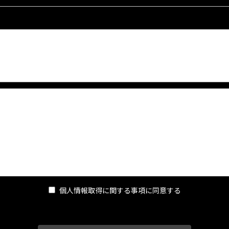
的、物理的、人的、技術的に適切な対策を実施し、当店の取り扱う個人
適切な措置を講ずるものとします。
については、以下の事項を遵守します。
による情報提供サイト（以下「本サイト」といいます。）の運営に必要な
個人情報取得に関する事項に同意する
広告掲載を行う者（以下「掲載主」といいます。）から、ユーザー又は掲