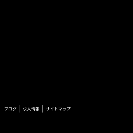
用目的の達成に必要な範囲を超えて利用す
供することはありません。なお、本人の求
もに、ご意見、ご相談に関して適切に対応
、変更前の利用目的と相当の関連性を有す
ません。
委託された個人情報の安全管理が図られる
ブログ
求人情報
サイトマップ