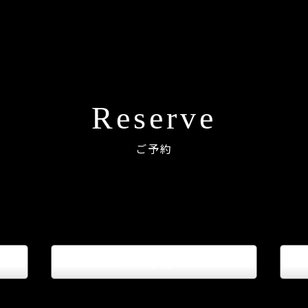
Reserve
ご予約
LINE予約
keyboard_arrow_right