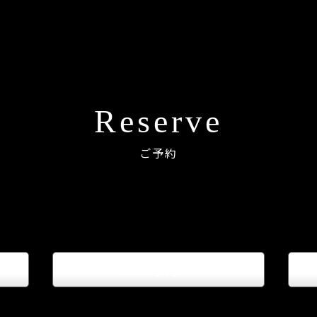
Reserve
ご予約
LINE予約
keyboard_arrow_right