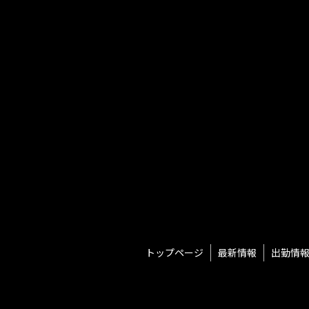
当店は、当店が取得した個人情報につい
ることはありません。
①本サイトの運営、維持、管理
②本サイトを通じたサービスの提供及び
③本サイトの品質向上のためのアンケート
(3)個人情報の提供等
当店は、法令で定める場合を除き、本人
めによる個人情報の開示、訂正、追加若
します。
3 .個人情報の利用目的の変更
当店は、前項で特定した利用目的は、予
ると合理的に認められる範囲において、
4.個人情報の第三者提供
当店は、個人情報の取扱いの全部又は一
トップページ
最新情報
出勤情
よう、委託を受けた者に対する必要かつ
5.個人情報の取扱いの改善・見直し
当店は、個人情報の取扱い、管理体制及