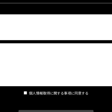
的、物理的、人的、技術的に適切な対策を実施し、当店の取り扱う個人
適切な措置を講ずるものとします。
については、以下の事項を遵守します。
による情報提供サイト（以下「本サイト」といいます。）の運営に必要な
個人情報取得に関する事項に同意する
広告掲載を行う者（以下「掲載主」といいます。）から、ユーザー又は掲