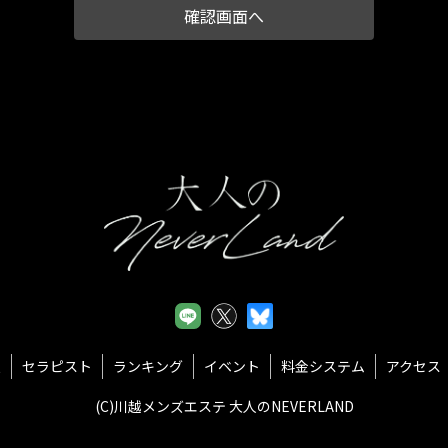
て、法令に定める場合又は本人の同意を得た場合を除き、以下に定める利
紹介
の同意に基づき取得した個人情報を、本人の事前の同意なく第三者に提
しくは削除又は利用目的の通知については、法令に従いこれを行うとと
め本人の同意を得た場合を除くほかは、原則として変更しません。但し
予め変更後の利用目的を公表の上で変更を行う場合はこの限りではあり
部を第三者に委託する場合、その適格性を十分に審査し、その取扱いを
報
セラピスト
ランキング
イベント
料金システム
アクセス
適切な監督を行うこととします。
(C)川越メンズエステ 大人のNEVERLAND
び取組みに関する点検を実施し、継続的に改善・見直しを行います。