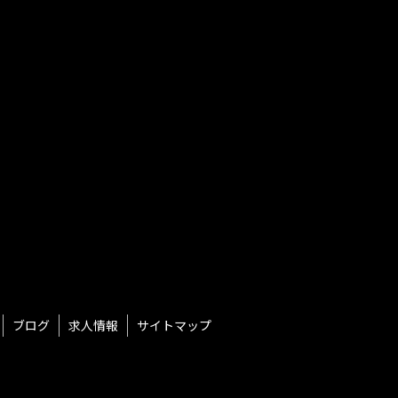
用目的の達成に必要な範囲を超えて利用す
供することはありません。なお、本人の求
もに、ご意見、ご相談に関して適切に対応
、変更前の利用目的と相当の関連性を有す
ません。
委託された個人情報の安全管理が図られる
ブログ
求人情報
サイトマップ