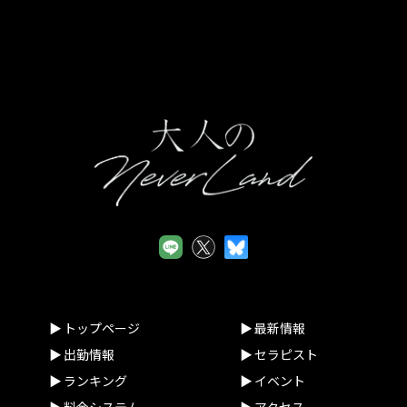
サイトの一般利用者（以下「ユーザー」といいます。）又は本
サイトに広告掲載を行う者（以下「掲載主」といいます。）か
ら、ユーザー又は掲載主に係る個人情報を取得することがあり
ます。
(2)個人情報の利用目的
当店は、当店が取得した個人情報について、法令に定める場合
又は本人の同意を得た場合を除き、以下に定める利用目的の達
成に必要な範囲を超えて利用することはありません。
①本サイトの運営、維持、管理
②本サイトを通じたサービスの提供及び紹介
③本サイトの品質向上のためのアンケート
(3)個人情報の提供等
当店は、法令で定める場合を除き、本人の同意に基づき取得し
た個人情報を、本人の事前の同意なく第三者に提供することは
ありません。なお、本人の求めによる個人情報の開示、訂正、
トップページ
最新情報
追加若しくは削除又は利用目的の通知については、法令に従い
出勤情報
セラピスト
これを行うとともに、ご意見、ご相談に関して適切に対応しま
ランキング
イベント
す。
料金システム
アクセス