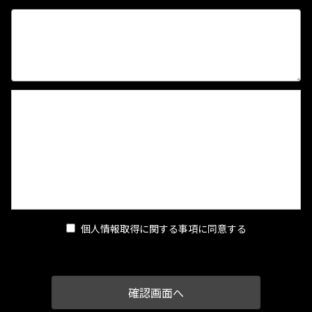
【個人情報取得に関する事項】
1.個人情報の安全管理
当店は、個人情報の保護に関して、組織的、物理的、人的、技
術的に適切な対策を実施し、当店の取り扱う個人情報の漏え
い、滅失又はき損の防止その他の個人情報の安全管理のために
必要かつ適切な措置を講ずるものとします。
2.個人情報の取得等の遵守事項
当店による個人情報の取得、利用、提供については、以下の事
個人情報取得に関する事項に同意する
項を遵守します。
(1)個人情報の取得
当店は、当店が管理するインターネットによる情報提供サイト
（以下「本サイト」といいます。）の運営に必要な範囲で、本