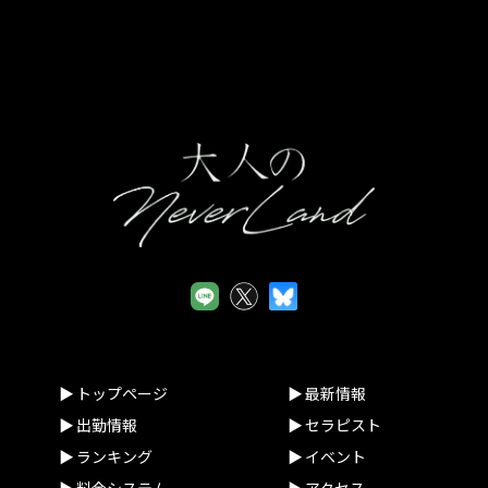
サイトの一般利用者（以下「ユーザー」といいます。）又は本
サイトに広告掲載を行う者（以下「掲載主」といいます。）か
ら、ユーザー又は掲載主に係る個人情報を取得することがあり
ます。
(2)個人情報の利用目的
当店は、当店が取得した個人情報について、法令に定める場合
又は本人の同意を得た場合を除き、以下に定める利用目的の達
成に必要な範囲を超えて利用することはありません。
①本サイトの運営、維持、管理
②本サイトを通じたサービスの提供及び紹介
③本サイトの品質向上のためのアンケート
(3)個人情報の提供等
当店は、法令で定める場合を除き、本人の同意に基づき取得し
た個人情報を、本人の事前の同意なく第三者に提供することは
ありません。なお、本人の求めによる個人情報の開示、訂正、
トップページ
最新情報
追加若しくは削除又は利用目的の通知については、法令に従い
出勤情報
セラピスト
これを行うとともに、ご意見、ご相談に関して適切に対応しま
ランキング
イベント
す。
料金システム
アクセス