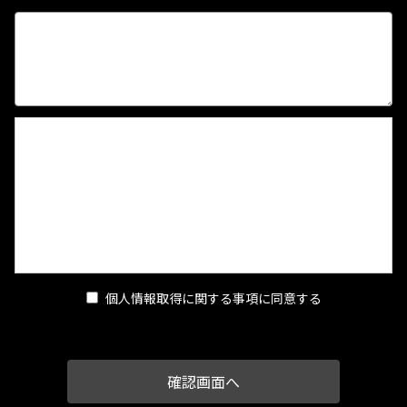
【個人情報取得に関する事項】
1.個人情報の安全管理
当店は、個人情報の保護に関して、組織的、物理的、人的、技
術的に適切な対策を実施し、当店の取り扱う個人情報の漏え
い、滅失又はき損の防止その他の個人情報の安全管理のために
必要かつ適切な措置を講ずるものとします。
2.個人情報の取得等の遵守事項
当店による個人情報の取得、利用、提供については、以下の事
個人情報取得に関する事項に同意する
項を遵守します。
(1)個人情報の取得
当店は、当店が管理するインターネットによる情報提供サイト
（以下「本サイト」といいます。）の運営に必要な範囲で、本